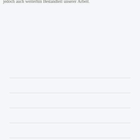
jedoch auch weiterhin Bestandteil unserer Arbeit.
Was wir tun:
Futterhilfen vergeben
Kastrationen unterstützen
Für Impfungen an Futterstellen sensibilisieren
Behandlungen für Notfalltiere mitfinanzieren
Aktuelle Tierschutz-Themen verfolgen