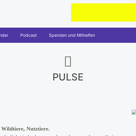
nder
Podcast
Spenden und Mithelfen
PULSE
 Wildtiere, Nutztiere.